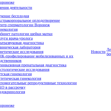
ения деятельности
чение бесплодия
стракорпоральное оплодотворение
ентр сперматологии Воронеж
некология
бинет патологии шейки матки
луги врача-уролога
ьтразвуковая диагностика
иническая лаборатория
Ле
нетические исследования
Новости
бе
НК-профилирование мобилизованных и их
дственников
инвазивная пренатальная диагностика
стологические исследования
тская гинекология
тетическая гинекология
помогательные репродуктивные технологии
О в рассрочку
ндокринология