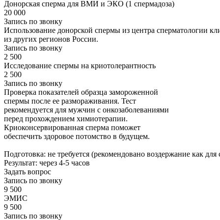
Донорская сперма для ВМИ и ЭКО (1 спермадоза)
20 000
Запись по звонку
Использование донорской спермы из центра сперматологии кл
из других регионов России.
Запись по звонку
2 500
Исследование спермы на криотолерантность
2 500
Запись по звонку
Проверка показателей образца замороженной
спермы после ее размораживания. Тест
рекомендуется для мужчин с онкозаболеваниями
перед прохождением химиотерапии.
Криоконсервированная сперма поможет
обеспечить здоровое потомство в будущем.
Подготовка: не требуется (рекомендовано воздержание как для
Результат: через 4-5 часов
Задать вопрос
Запись по звонку
9 500
ЭМИС
9 500
Запись по звонку