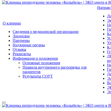
Направл
Ле
Эк
О клинике
Ц
Ги
Сведения о медицинской организации
Ка
Лицензии
Ус
Партнеры
Ул
Надзорные органы
Кл
Отзывы
Ге
Реквизиты
Д
Информация и положения
ро
Основные положения
Не
Правила внутреннего распорядка для
Ги
пациентов
Де
Результаты СОУТ
Эс
Вс
ЭК
Э