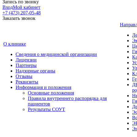
Запись по звонку
Вход
Мой кабинет
+7 (473) 207-05-48
Заказать звонок
Направл
Ле
Эк
О клинике
Ц
Ги
Сведения о медицинской организации
Ка
Лицензии
Ус
Партнеры
Ул
Надзорные органы
Кл
Отзывы
Ге
Реквизиты
Д
Информация и положения
ро
Основные положения
Не
Правила внутреннего распорядка для
Ги
пациентов
Де
Результаты СОУТ
Эс
Вс
ЭК
Э