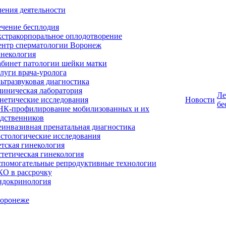
ения деятельности
чение бесплодия
стракорпоральное оплодотворение
ентр сперматологии Воронеж
некология
бинет патологии шейки матки
луги врача-уролога
ьтразвуковая диагностика
иническая лаборатория
Ле
нетические исследования
Новости
бе
НК-профилирование мобилизованных и их
дственников
инвазивная пренатальная диагностика
стологические исследования
тская гинекология
тетическая гинекология
помогательные репродуктивные технологии
О в рассрочку
ндокринология