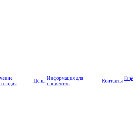
чение
Информация для
Ещё
Цены
Контакты
сплодия
пациентов