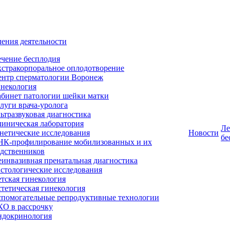
ения деятельности
чение бесплодия
стракорпоральное оплодотворение
ентр сперматологии Воронеж
некология
бинет патологии шейки матки
луги врача-уролога
ьтразвуковая диагностика
иническая лаборатория
Ле
нетические исследования
Новости
бе
НК-профилирование мобилизованных и их
дственников
инвазивная пренатальная диагностика
стологические исследования
тская гинекология
тетическая гинекология
помогательные репродуктивные технологии
О в рассрочку
ндокринология