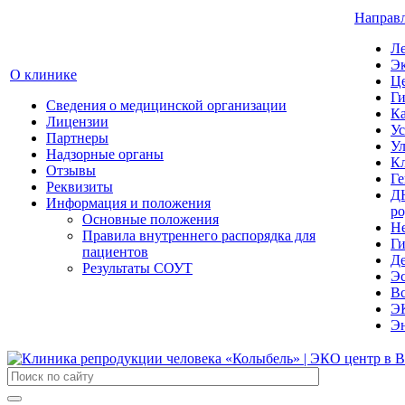
Направл
Ле
Эк
О клинике
Ц
Ги
Сведения о медицинской организации
Ка
Лицензии
Ус
Партнеры
Ул
Надзорные органы
Кл
Отзывы
Ге
Реквизиты
Д
Информация и положения
ро
Основные положения
Не
Правила внутреннего распорядка для
Ги
пациентов
Де
Результаты СОУТ
Эс
Вс
ЭК
Э