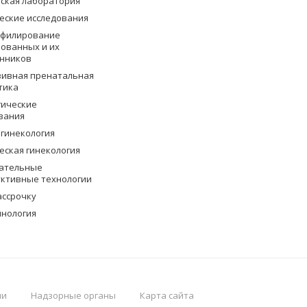
ская лаборатория
еские исследования
офилирование
ованных и их
нников
ивная пренатальная
тика
гические
вания
 гинекология
еская гинекология
ательные
ктивные технологии
ассрочку
нология
ии
Надзорные органы
Карта сайта