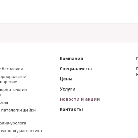
Компания
Специалисты
 бесплодия
орпоральное
Цены
творение
Услуги
перматологии
ж
Новости и акции
огия
Контакты
 патологии шейки
врача-уролога
вуковая диагностика