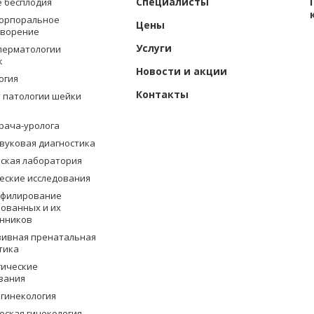
Специалисты
 бесплодия
орпоральное
Цены
творение
Услуги
перматологии
ж
Новости и акции
огия
Контакты
 патологии шейки
врача-уролога
вуковая диагностика
ская лаборатория
еские исследования
офилирование
ованных и их
нников
ивная пренатальная
тика
гические
вания
 гинекология
еская гинекология