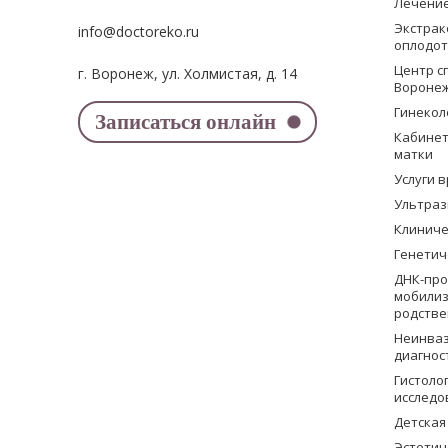
Лечение
Экстрак
info@doctoreko.ru
оплодо
Центр с
г. Воронеж, ул. Холмистая, д. 14
Вороне
Гинекол
Записаться онлайн
Кабинет
матки
Услуги 
Ультраз
Клиниче
Генетич
ДНК-пр
мобилиз
родстве
Неинваз
диагнос
Гистоло
исследо
Детская
Эстетич